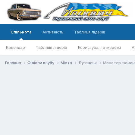
Спільнота
Активність
Таблиця лідерів
Календар
Таблиця лідерів
Користувачі в мережі
А
Головна
Філіали клубу
Міста
Луганськ
Монстер тюнинг