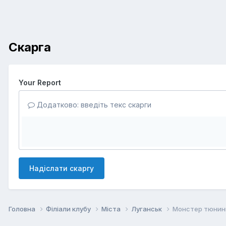
Скарга
Your Report
Додатково: введіть текс скарги
Надіслати скаргу
Головна
Філіали клубу
Міста
Луганськ
Монстер тюнинг