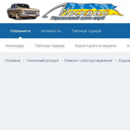
Спільнота
Активність
Таблиця лідерів
Календар
Таблиця лідерів
Користувачі в мережі
А
Головна
Технічний розділ
Ремонт і обслуговування
Ходов