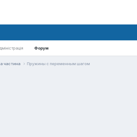
дміністрація
Форум
а частина
Пружины с переменным шагом