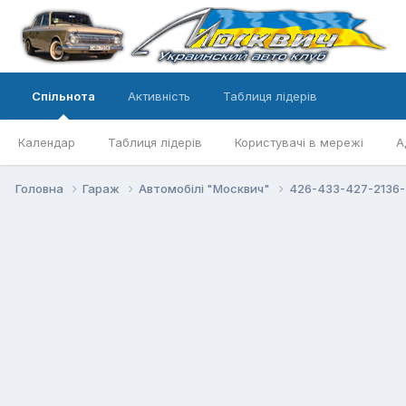
Спільнота
Активність
Таблиця лідерів
Календар
Таблиця лідерів
Користувачі в мережі
А
Головна
Гараж
Автомобілі "Москвич"
426-433-427-2136