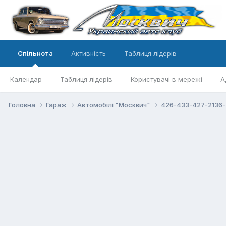
Спільнота
Активність
Таблиця лідерів
Календар
Таблиця лідерів
Користувачі в мережі
А
Головна
Гараж
Автомобілі "Москвич"
426-433-427-2136