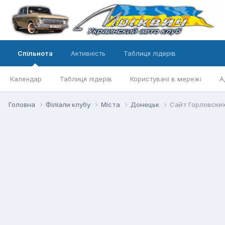
Спільнота
Активність
Таблиця лідерів
Календар
Таблиця лідерів
Користувачі в мережі
А
Головна
Філіали клубу
Міста
Донецьк
Cайт Горловских