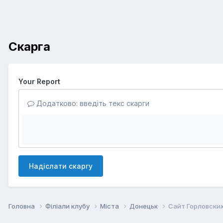
Скарга
Your Report
Додатково: введіть текс скарги
Надіслати скаргу
Головна
Філіали клубу
Міста
Донецьк
Cайт Горловских