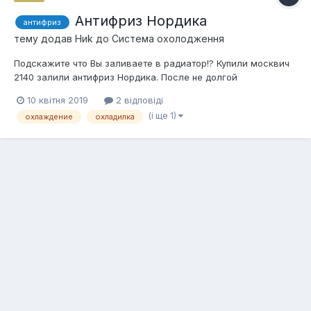
Антифриз Нордика
антифриз
тему додав
Ниk
до
Система охолодження
Подскажите что Вы заливаете в радиатор!? Купили москвич
2140 залили антифриз Нордика. После не долгой
поездки(максимум пол часа) антифриз практически закипел.
10 квітня 2019
2 відповіді
Кто заливал охладилку Нордика как она Вам? И что
(і ще 1)
охлаждение
охладилка
посоветуете?! Заранее благодарю за подсказку и отзывы.