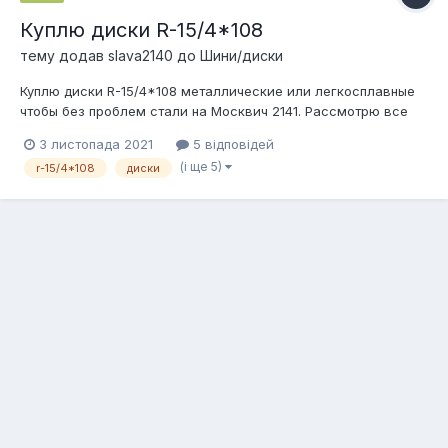
Куплю диски R-15/4*108
тему додав
slava2140
до
Шини/диски
Куплю диски R-15/4*108 металлические или легкосплавные
чтобы без проблем стали на Москвич 2141. Рассмотрю все
варианты. 096-033-63-44; 099-676-два-676 Вячеслав.
3 листопада 2021
5 відповідей
(і ще 5)
r-15/4*108
диски