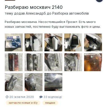
Разбираю москвич 2140
тему додав
Александр5
до
Разборка автомобілів
Разбираю москвича. Несостоявшийся Проэкт. Есть много
новых запчастей, постепенно буду выглаживать фото и цены.
Заторы отдам за 400 грн параЗеркала отдам за
400грнфонарь заднего хода за 100 грн
20 жовтня 2020
33 відповіді
запчасти новые и б/у
нищаки