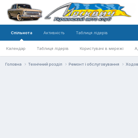
Спільнота
Активність
Таблиця лідерів
Календар
Таблиця лідерів
Користувачі в мережі
А
Головна
Технічний розділ
Ремонт і обслуговування
Ходов