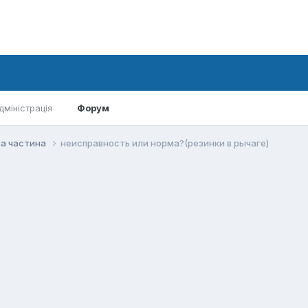
дміністрація
Форум
а частина
неисправность или норма?(резинки в рычаге)