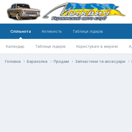
Спільнота
Активність
Таблиця лідерів
Календар
Таблиця лідерів
Користувачі в мережі
А
Головна
Барахолка
Продам
Запчастини та аксесуари