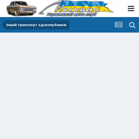
Інший транспорт одноклубників