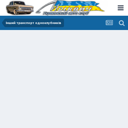
Інший транспорт одноклубників