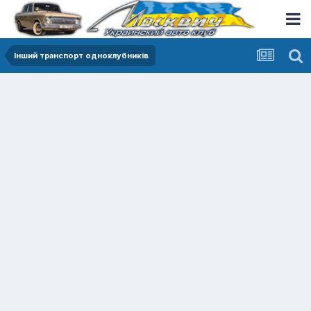
Інший транспорт одноклубників