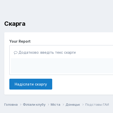
Скарга
Your Report
Додатково: введіть текс скарги
Надіслати скаргу
Головна
Філіали клубу
Міста
Донецьк
Подставы ГАИ