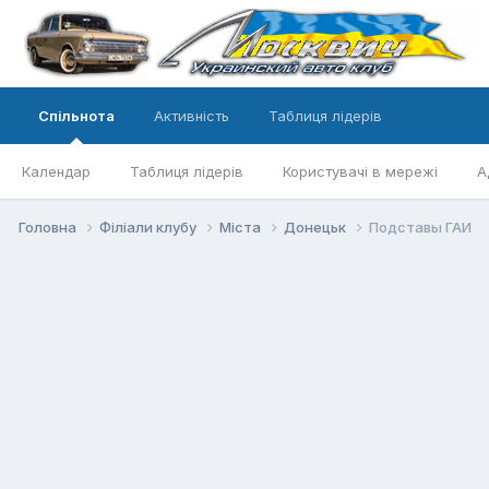
Спільнота
Активність
Таблиця лідерів
Календар
Таблиця лідерів
Користувачі в мережі
А
Головна
Філіали клубу
Міста
Донецьк
Подставы ГАИ