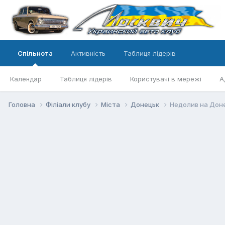
Спільнота
Активність
Таблиця лідерів
Календар
Таблиця лідерів
Користувачі в мережі
А
Головна
Філіали клубу
Міста
Донецьк
Недолив на Дон