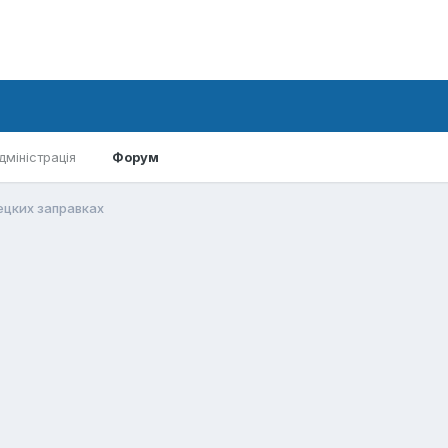
дміністрація
Форум
ецких заправках