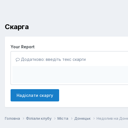
Скарга
Your Report
Додатково: введіть текс скарги
Надіслати скаргу
Головна
Філіали клубу
Міста
Донецьк
Недолив на Дон