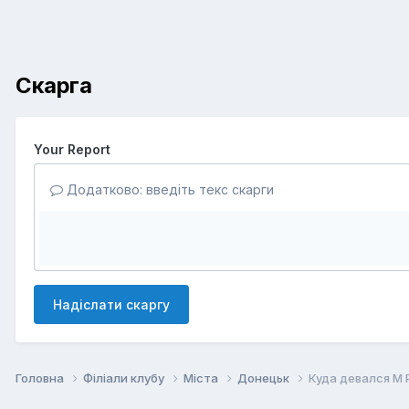
Скарга
Your Report
Додатково: введіть текс скарги
Надіслати скаргу
Головна
Філіали клубу
Міста
Донецьк
Куда девался M 