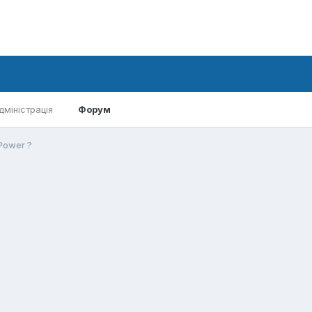
дміністрація
Форум
Power ?