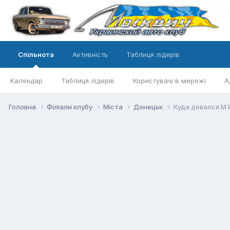
Спільнота
Активність
Таблиця лідерів
Календар
Таблиця лідерів
Користувачі в мережі
А
Головна
Філіали клубу
Міста
Донецьк
Куда девался M 