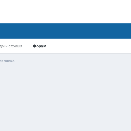
дміністрація
Форум
авлялка