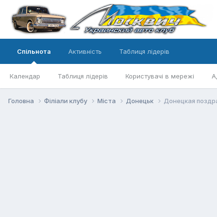
Спільнота
Активність
Таблиця лідерів
Календар
Таблиця лідерів
Користувачі в мережі
А
Головна
Філіали клубу
Міста
Донецьк
Донецкая поздр