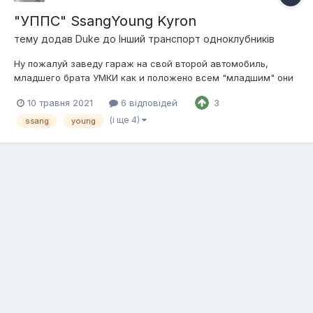
"УППС" SsangYoung Kyron
тему додав
Duke
до
Інший транспорт одноклубників
Ну пожалуй заведу гараж на свой второй автомобиль,
младшего брата УМКИ как и положено всем "младшим" они
моложе и больше. Так вот на восьмом году обладания
10 травня 2021
6 відповідей
3
Москвичем-2141 пришла идея приобретения второго
автомобиля в семью, хотел купить Универсал Повышенной
(і ще 4)
ssang
young
Проходимости Семейный - собственно УППС т...